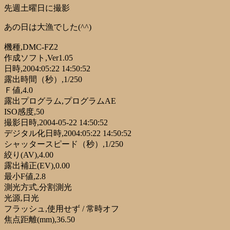
先週土曜日に撮影
あの日は大漁でした(^^)
機種,DMC-FZ2
作成ソフト,Ver1.05
日時,2004:05:22 14:50:52
露出時間（秒）,1/250
Ｆ値,4.0
露出プログラム,プログラムAE
ISO感度,50
撮影日時,2004-05-22 14:50:52
デジタル化日時,2004:05:22 14:50:52
シャッタースピード（秒）,1/250
絞り(AV),4.00
露出補正(EV),0.00
最小F値,2.8
測光方式,分割測光
光源,日光
フラッシュ,使用せず / 常時オフ
焦点距離(mm),36.50