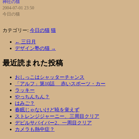
神社の猫
2004-07-01 23:50
今日の猫
カテゴリー:
今日の猫
猫
←
三日月
デザイン塾の猫
→
最近読まれた投稿
おしっこはシャッターチャンス
「アルフ」第10話 赤いスポーツ・カー
ラッキー
やっちんちん？
はみご？
春眠じゃないけど暁を覚えず
ストレンジジャーニー、三周目クリア
デビルサバイバー2、一周目クリア
カメラも熱中症？