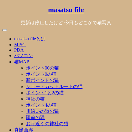
Skip
masatsu file
to
content
更新は停止したけど 今日もどこかで猫写真
masatsu fileとは
MISC
PDA
パソコン
猫MAP
ポイント00の猫
ポイント0の猫
新ポイントの猫
ショートカットルートの猫
ポイント1と2の猫
神社の猫
ポイント4の猫
川沿いの道の猫
駅前の猫
お寺近くの神社の猫
真撮画廊