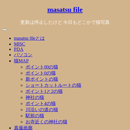
Skip
masatsu file
to
content
更新は停止したけど 今日もどこかで猫写真
masatsu fileとは
MISC
PDA
パソコン
猫MAP
ポイント00の猫
ポイント0の猫
新ポイントの猫
ショートカットルートの猫
ポイント1と2の猫
神社の猫
ポイント4の猫
川沿いの道の猫
駅前の猫
お寺近くの神社の猫
真撮画廊