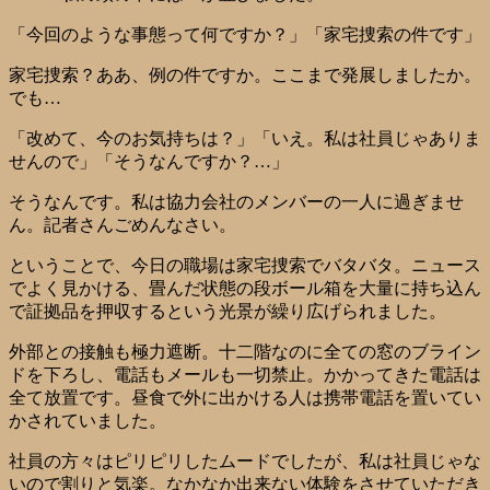
「今回のような事態って何ですか？」「家宅捜索の件です」
家宅捜索？ああ、例の件ですか。ここまで発展しましたか。
でも…
「改めて、今のお気持ちは？」「いえ。私は社員じゃありま
せんので」「そうなんですか？…」
そうなんです。私は協力会社のメンバーの一人に過ぎませ
ん。記者さんごめんなさい。
ということで、今日の職場は家宅捜索でバタバタ。ニュース
でよく見かける、畳んだ状態の段ボール箱を大量に持ち込ん
で証拠品を押収するという光景が繰り広げられました。
外部との接触も極力遮断。十二階なのに全ての窓のブライン
ドを下ろし、電話もメールも一切禁止。かかってきた電話は
全て放置です。昼食で外に出かける人は携帯電話を置いてい
かされていました。
社員の方々はピリピリしたムードでしたが、私は社員じゃな
いので割りと気楽。なかなか出来ない体験をさせていただき