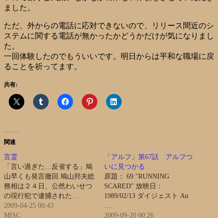
ました。
ただ、外からの電話に応対できないので、リリース間近のシ
ステムに関する電話が無かったかどうかだけが気になりまし
た。
一回体験したのでもういいです。明日からは平和な職場に戻
ることを祈ってます。
共有:
関連
言霊
「アルフ」第67話 アルフつ
「言い過ぎた…反省する」鳩
いに見つかる
山早くも発言撤回 鳩山邦夫総
原題： 69."RUNNING
務相は２４日、公然わいせつ
SCARED" 放映日：
の現行犯で逮捕された…
1989/02/13 ダイジェスト An
2009-04-25 00:43
…
MISC
2009-09-20 00:26