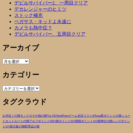
デビルサバイバー2、一周目クリア
デカレンジャーのヒミツ
ストック補充
ペガサス・キッドよ永遠に
カメラも熱中症？
デビルサバイバー、五周目クリア
アーカイブ
ア
ー
カテゴリー
カ
イ
ブ
カ
テ
タグクラウド
ゴ
リ
ー
お寺近くの猫
モノクロ
その他の猫
*ist DS
WordPress
ゲーム
全話リスト
iPhone
新ポイントの猫
ショー
トカットルートの猫
アルフ
ポイント00の猫
ポイント0の猫
猫
ポイント1の猫
神社の猫
レンズ
ポイン
ト2の猫
大阪の猫
駅周辺の猫