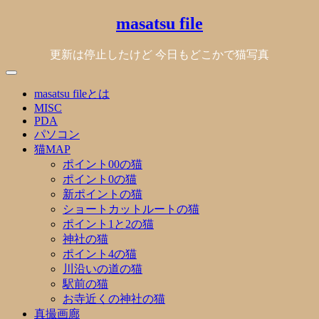
Skip
masatsu file
to
content
更新は停止したけど 今日もどこかで猫写真
masatsu fileとは
MISC
PDA
パソコン
猫MAP
ポイント00の猫
ポイント0の猫
新ポイントの猫
ショートカットルートの猫
ポイント1と2の猫
神社の猫
ポイント4の猫
川沿いの道の猫
駅前の猫
お寺近くの神社の猫
真撮画廊