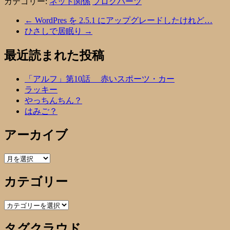
カテゴリー:
ネット関係
ブログパーツ
←
WordPres を 2.5.1 にアップグレードしたけれど…
ひさしで居眠り
→
最近読まれた投稿
「アルフ」第10話 赤いスポーツ・カー
ラッキー
やっちんちん？
はみご？
アーカイブ
ア
ー
カテゴリー
カ
イ
ブ
カ
テ
タグクラウド
ゴ