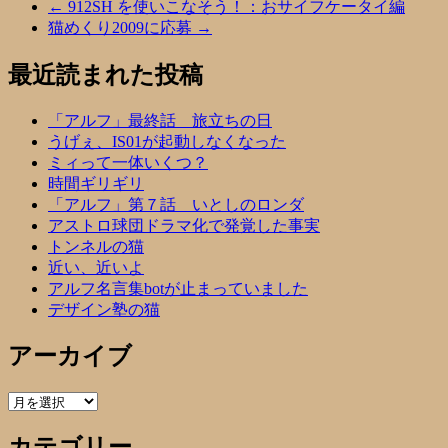
←
912SH を使いこなそう！：おサイフケータイ編
猫めくり2009に応募
→
最近読まれた投稿
「アルフ」最終話 旅立ちの日
うげぇ、IS01が起動しなくなった
ミィって一体いくつ？
時間ギリギリ
「アルフ」第７話 いとしのロンダ
アストロ球団ドラマ化で発覚した事実
トンネルの猫
近い、近いよ
アルフ名言集botが止まっていました
デザイン塾の猫
アーカイブ
ア
ー
カテゴリー
カ