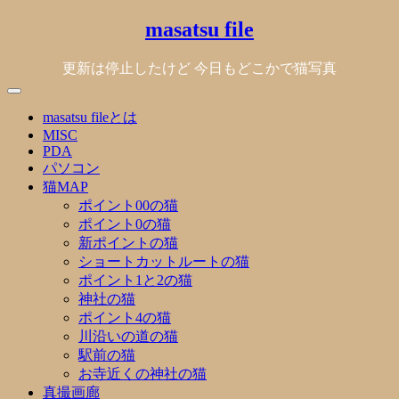
Skip
masatsu file
to
content
更新は停止したけど 今日もどこかで猫写真
masatsu fileとは
MISC
PDA
パソコン
猫MAP
ポイント00の猫
ポイント0の猫
新ポイントの猫
ショートカットルートの猫
ポイント1と2の猫
神社の猫
ポイント4の猫
川沿いの道の猫
駅前の猫
お寺近くの神社の猫
真撮画廊