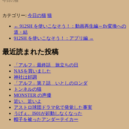
今日の猫
カテゴリー:
今日の猫
猫
←
912SH を使いこなそう！：動画再生編～flv変換への
道・結
912SH を使いこなそう！：アプリ編
→
最近読まれた投稿
「アルフ」最終話 旅立ちの日
NASを買いました
神社は好調
「アルフ」第７話 いとしのロンダ
トンネルの猫
MONSTER の声優
近い、近いよ
アストロ球団ドラマ化で発覚した事実
うげぇ、IS01が起動しなくなった
帽子を被ったアンダーテイカー