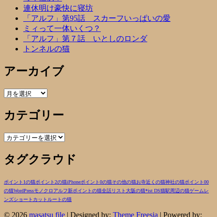
連休明け豪快に寝坊
「アルフ」第95話 スカーフいっぱいの愛
ミィって一体いくつ？
「アルフ」第７話 いとしのロンダ
トンネルの猫
アーカイブ
ア
ー
カテゴリー
カ
イ
ブ
カ
テ
タグクラウド
ゴ
リ
ー
ポイント1の猫
ポイント2の猫
iPhone
ポイント0の猫
その他の猫
お寺近くの猫
神社の猫
ポイント00
の猫
WordPress
モノクロ
アルフ
新ポイントの猫
全話リスト
大阪の猫
*ist DS
猫
駅周辺の猫
ゲーム
レ
ンズ
ショートカットルートの猫
© 2026
masatsu file
| Designed by:
Theme Freesia
| Powered by: