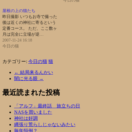
今日の猫
屋根の上の猫たち
昨日撮影 いつもお寺で撮った
後は近くの神社に寄るという
定番コース。 ただ、ここ数ヶ
月は完全に立場が逆…
2007-11-24 16:18
今日の猫
カテゴリー:
今日の猫
猫
←
結局来るんかい
闇に光る眼
→
最近読まれた投稿
「アルフ」最終話 旅立ちの日
NASを買いました
神社は好調
縄張り荒らしじゃないみたい
毎年恒例？