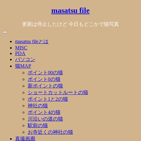
Skip
masatsu file
to
content
更新は停止したけど 今日もどこかで猫写真
masatsu fileとは
MISC
PDA
パソコン
猫MAP
ポイント00の猫
ポイント0の猫
新ポイントの猫
ショートカットルートの猫
ポイント1と2の猫
神社の猫
ポイント4の猫
川沿いの道の猫
駅前の猫
お寺近くの神社の猫
真撮画廊