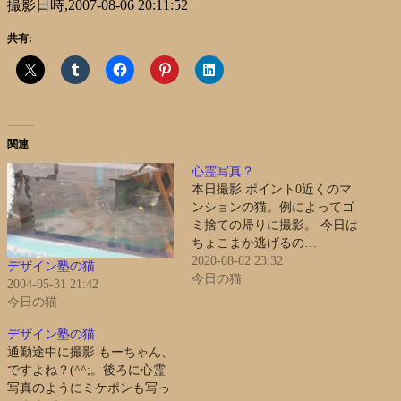
撮影日時,2007-08-06 20:11:52
共有:
関連
心霊写真？
本日撮影 ポイント0近くのマ
ンションの猫。例によってゴ
ミ捨ての帰りに撮影。 今日は
ちょこまか逃げるの…
2020-08-02 23:32
デザイン塾の猫
今日の猫
2004-05-31 21:42
今日の猫
デザイン塾の猫
通勤途中に撮影 もーちゃん、
ですよね？(^^;。後ろに心霊
写真のようにミケポンも写っ