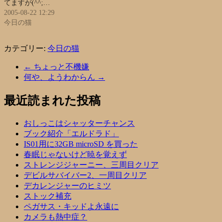
てますが(^^;…
2005-08-22 12:29
今日の猫
カテゴリー:
今日の猫
←
ちょっと不機嫌
何や、ようわからん
→
最近読まれた投稿
おしっこはシャッターチャンス
ブック紹介「エルドラド」
IS01用に32GB microSD を買った
春眠じゃないけど暁を覚えず
ストレンジジャーニー、三周目クリア
デビルサバイバー2、一周目クリア
デカレンジャーのヒミツ
ストック補充
ペガサス・キッドよ永遠に
カメラも熱中症？