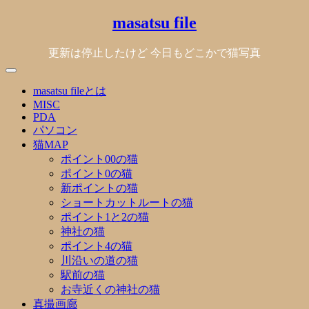
Skip
masatsu file
to
content
更新は停止したけど 今日もどこかで猫写真
masatsu fileとは
MISC
PDA
パソコン
猫MAP
ポイント00の猫
ポイント0の猫
新ポイントの猫
ショートカットルートの猫
ポイント1と2の猫
神社の猫
ポイント4の猫
川沿いの道の猫
駅前の猫
お寺近くの神社の猫
真撮画廊