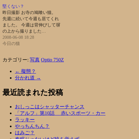
堅くない？
昨日撮影 お寺の鳩喰い猫。
先週に続いて今週も居てくれ
ました。 今週は背伸びして塀
の上から撮りました…
2008-06-08 18:28
今日の猫
カテゴリー:
写真
Optio 750Z
←
擬態？
分かれ道
→
最近読まれた投稿
おしっこはシャッターチャンス
「アルフ」第10話 赤いスポーツ・カー
ラッキー
やっちんちん？
はみご？