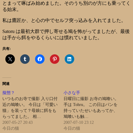
とまって啄ばみ始めました。そのうち別のが方にも乗ってく
る始末。
私は鷹匠か、と心の中でセルフ突っ込みを入れてました。
Satoru は最初大群で押し寄せる鳩を怖がってましたが、最後
は手から餌をやるくらいには慣れていました。
共有:
関連
擬態？
小さな手
いつものお寺で撮影 入り口付
日曜日に撮影 お寺の鳩喰い。
近の鳩喰い。 今日は「可愛い
手は Tohru。 この日はパンを
猫」を装って？母娘に餌をも
持っていたせいもあってか、
らってました。 相…
鳩喰いも触…
2007-05-27 20:43
2007-07-10 23:12
今日の猫
今日の猫