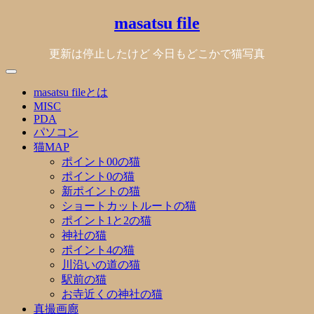
Skip
masatsu file
to
content
更新は停止したけど 今日もどこかで猫写真
masatsu fileとは
MISC
PDA
パソコン
猫MAP
ポイント00の猫
ポイント0の猫
新ポイントの猫
ショートカットルートの猫
ポイント1と2の猫
神社の猫
ポイント4の猫
川沿いの道の猫
駅前の猫
お寺近くの神社の猫
真撮画廊