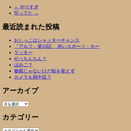
←
やりすぎ
写ってた
→
最近読まれた投稿
おしっこはシャッターチャンス
「アルフ」第10話 赤いスポーツ・カー
ラッキー
やっちんちん？
はみご？
春眠じゃないけど暁を覚えず
カメラも熱中症？
アーカイブ
ア
ー
カテゴリー
カ
イ
ブ
カ