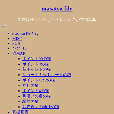
Skip
masatsu file
to
content
更新は停止したけど 今日もどこかで猫写真
masatsu fileとは
MISC
PDA
パソコン
猫MAP
ポイント00の猫
ポイント0の猫
新ポイントの猫
ショートカットルートの猫
ポイント1と2の猫
神社の猫
ポイント4の猫
川沿いの道の猫
駅前の猫
お寺近くの神社の猫
真撮画廊