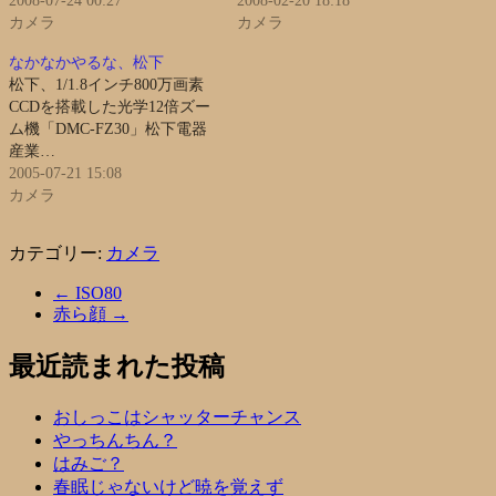
2008-07-24 00:27
2008-02-20 18:18
カメラ
カメラ
なかなかやるな、松下
松下、1/1.8インチ800万画素
CCDを搭載した光学12倍ズー
ム機「DMC-FZ30」松下電器
産業…
2005-07-21 15:08
カメラ
カテゴリー:
カメラ
←
ISO80
赤ら顔
→
最近読まれた投稿
おしっこはシャッターチャンス
やっちんちん？
はみご？
春眠じゃないけど暁を覚えず