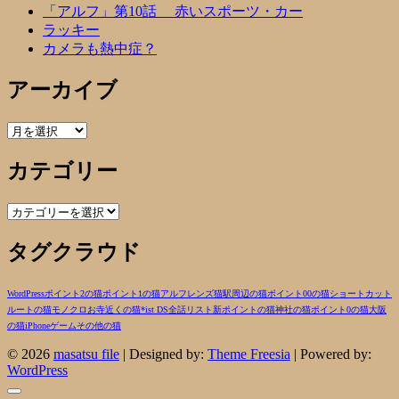
「アルフ」第10話 赤いスポーツ・カー
ラッキー
カメラも熱中症？
アーカイブ
ア
ー
カテゴリー
カ
イ
ブ
カ
テ
タグクラウド
ゴ
リ
ー
WordPress
ポイント2の猫
ポイント1の猫
アルフ
レンズ
猫
駅周辺の猫
ポイント00の猫
ショートカット
ルートの猫
モノクロ
お寺近くの猫
*ist DS
全話リスト
新ポイントの猫
神社の猫
ポイント0の猫
大阪
の猫
iPhone
ゲーム
その他の猫
© 2026
masatsu file
| Designed by:
Theme Freesia
| Powered by:
WordPress