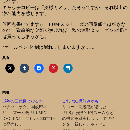
いです。
キャッチコピーは「奥様カメラ」だそうですが、それ以上の
潜在能力を感じます。
何回も書いてますが、LUMIX シリーズの画像傾向は好きな
ので、致命的な欠陥が無ければ、秋の運動会シーズンの頃に
は買ってしまうかも。
“オールペン”体制は崩れてしまいますが……
共有:
関連
成熟の三代目となるか
これは結構好みかも
パナソニック、開放F2の
リコー、高級感が増した
24mmズーム機「LUMIX
「R8」 光学7.1倍ズームなど
DMC-LX3」 同社が2006年8月
の機能を継承しつつ、デザイ
に発売し…
ンを一新した。ボディ…