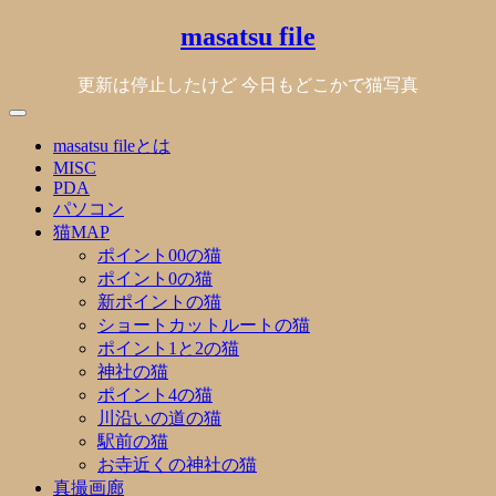
Skip
masatsu file
to
content
更新は停止したけど 今日もどこかで猫写真
masatsu fileとは
MISC
PDA
パソコン
猫MAP
ポイント00の猫
ポイント0の猫
新ポイントの猫
ショートカットルートの猫
ポイント1と2の猫
神社の猫
ポイント4の猫
川沿いの道の猫
駅前の猫
お寺近くの神社の猫
真撮画廊