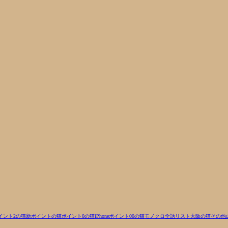
イント2の猫
新ポイントの猫
ポイント0の猫
iPhone
ポイント00の猫
モノクロ
全話リスト
大阪の猫
その他