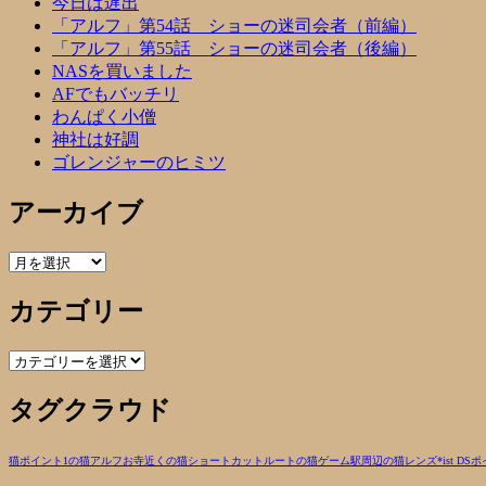
今日は遅出
「アルフ」第54話 ショーの迷司会者（前編）
「アルフ」第55話 ショーの迷司会者（後編）
NASを買いました
AFでもバッチリ
わんぱく小僧
神社は好調
ゴレンジャーのヒミツ
アーカイブ
ア
ー
カテゴリー
カ
イ
ブ
カ
テ
タグクラウド
ゴ
リ
ー
猫
ポイント1の猫
アルフ
お寺近くの猫
ショートカットルートの猫
ゲーム
駅周辺の猫
レンズ
*ist DS
ポ