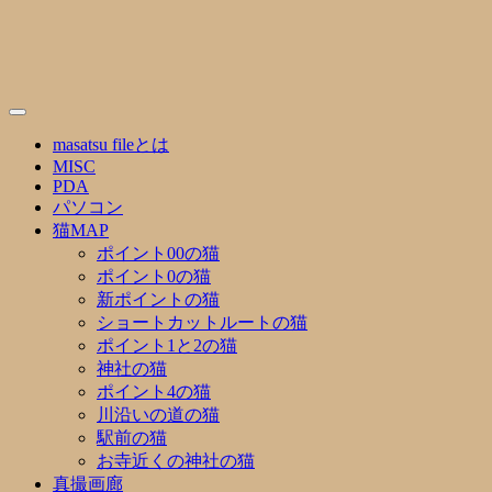
Skip
to
content
masatsu fileとは
MISC
PDA
パソコン
猫MAP
ポイント00の猫
ポイント0の猫
新ポイントの猫
ショートカットルートの猫
ポイント1と2の猫
神社の猫
ポイント4の猫
川沿いの道の猫
駅前の猫
お寺近くの神社の猫
真撮画廊