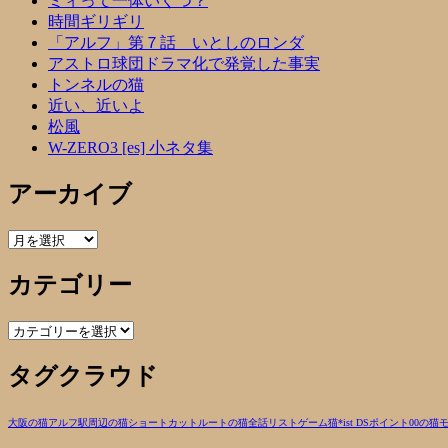
ミィって一体いくつ？
時間ギリギリ
「アルフ」第７話 いとしのロンダ
アストロ球団ドラマ化で発覚した事実
トンネルの猫
近い、近いよ
松風
W-ZERO3 [es] 小ネタ集
アーカイブ
ア
ー
カテゴリー
カ
イ
ブ
カ
テ
タグクラウド
ゴ
リ
ー
大阪の猫
アルフ
駅周辺の猫
ショートカットルートの猫
全話リスト
ゲーム
猫
*ist DS
ポイント00の猫