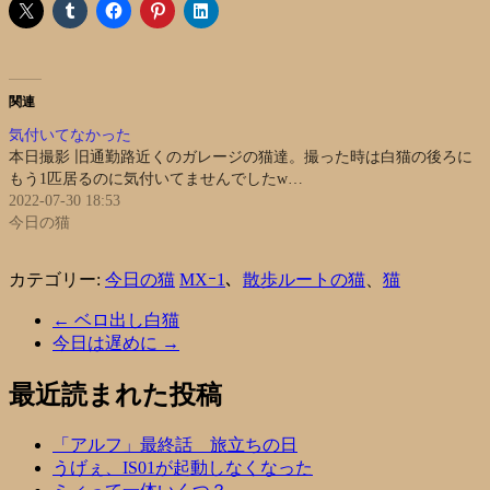
関連
気付いてなかった
本日撮影 旧通勤路近くのガレージの猫達。撮った時は白猫の後ろに
もう1匹居るのに気付いてませんでしたw…
2022-07-30 18:53
今日の猫
カテゴリー:
今日の猫
MXｰ1
、
散歩ルートの猫
、
猫
←
ベロ出し白猫
今日は遅めに
→
最近読まれた投稿
「アルフ」最終話 旅立ちの日
うげぇ、IS01が起動しなくなった