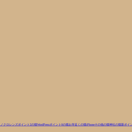
モノクロ
レンズ
ポイント2の猫
WordPress
ポイント0の猫
お寺近くの猫
iPhone
その他の猫
神社の猫
新ポイ