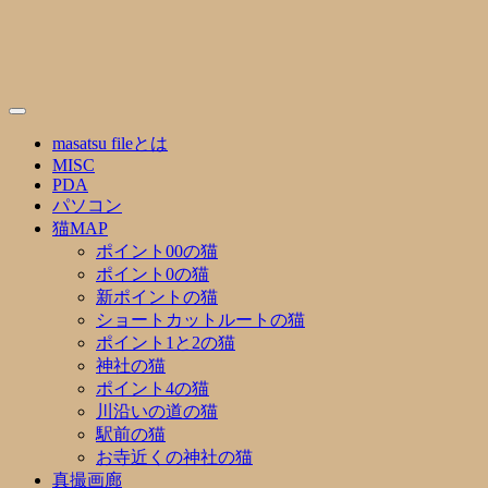
Skip
to
content
masatsu fileとは
MISC
PDA
パソコン
猫MAP
ポイント00の猫
ポイント0の猫
新ポイントの猫
ショートカットルートの猫
ポイント1と2の猫
神社の猫
ポイント4の猫
川沿いの道の猫
駅前の猫
お寺近くの神社の猫
真撮画廊