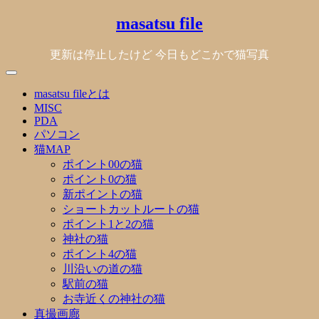
Skip
masatsu file
to
content
更新は停止したけど 今日もどこかで猫写真
masatsu fileとは
MISC
PDA
パソコン
猫MAP
ポイント00の猫
ポイント0の猫
新ポイントの猫
ショートカットルートの猫
ポイント1と2の猫
神社の猫
ポイント4の猫
川沿いの道の猫
駅前の猫
お寺近くの神社の猫
真撮画廊