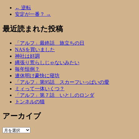
←
逆転
安定が一番？
→
最近読まれた投稿
「アルフ」最終話 旅立ちの日
NASを買いました
神社は好調
縄張り荒らしじゃないみたい
毎年恒例？
連休明け豪快に寝坊
「アルフ」第95話 スカーフいっぱいの愛
ミィって一体いくつ？
「アルフ」第７話 いとしのロンダ
トンネルの猫
アーカイブ
ア
ー