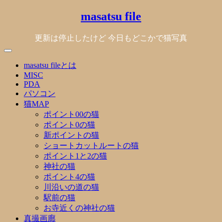
Skip
masatsu file
to
content
更新は停止したけど 今日もどこかで猫写真
masatsu fileとは
MISC
PDA
パソコン
猫MAP
ポイント00の猫
ポイント0の猫
新ポイントの猫
ショートカットルートの猫
ポイント1と2の猫
神社の猫
ポイント4の猫
川沿いの道の猫
駅前の猫
お寺近くの神社の猫
真撮画廊