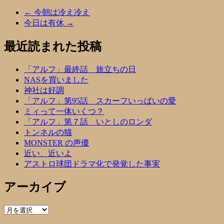
←
今朝は冷え冷え
今日は有休
→
最近読まれた投稿
「アルフ」最終話 旅立ちの日
NASを買いました
神社は好調
「アルフ」第95話 スカーフいっぱいの愛
ミィって一体いくつ？
「アルフ」第７話 いとしのロンダ
トンネルの猫
MONSTER の声優
近い、近いよ
アストロ球団ドラマ化で発覚した事実
アーカイブ
ア
ー