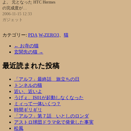
よ。 元となった HTC Hermes
の完成度が…
2006-11-15 12:33
ガジェット
カテゴリー:
PDA
W-ZERO3
、
猫
←
お寺の猫
玄関先の猫
→
最近読まれた投稿
「アルフ」最終話 旅立ちの日
トンネルの猫
近い、近いよ
うげぇ、IS01が起動しなくなった
ミィって一体いくつ？
時間ギリギリ
「アルフ」第７話 いとしのロンダ
アストロ球団ドラマ化で発覚した事実
松風