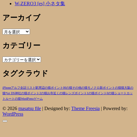
W-ZERO3 [es] 小ネタ集
アーカイブ
ア
ー
カテゴリー
カ
イ
ブ
カ
テ
タグクラウド
ゴ
リ
ー
iPhone
アルフ
全話リスト
駅周辺の猫
ポイント00の猫
その他の猫
モノクロ
新ポイントの猫
猫
大阪の
猫
*ist DS
神社の猫
ポイント2の猫
お寺近くの猫
レンズ
ポイント1の猫
ポイント0の猫
ショートカッ
トルートの猫
WordPress
ゲーム
© 2026
masatsu file
| Designed by:
Theme Freesia
| Powered by:
WordPress