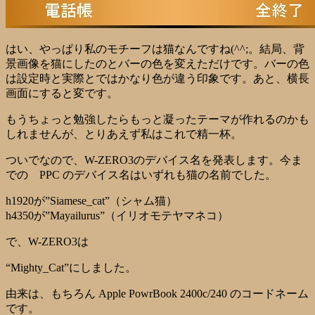
はい、やっぱり私のモチーフは猫なんですね(^^;。結局、背
景画像を猫にしたのとバーの色を変えただけです。バーの色
は設定時と実際とではかなり色が違う印象です。あと、横長
画面にすると変です。
もうちょっと勉強したらもっと凝ったテーマが作れるのかも
しれませんが、とりあえず私はこれで精一杯。
ついでなので、W-ZERO3のデバイス名を発表します。今ま
での PPC のデバイス名はいずれも猫の名前でした。
h1920が”Siamese_cat”（シャム猫）
h4350が”Mayailurus”（イリオモテヤマネコ）
で、W-ZERO3は
“Mighty_Cat”にしました。
由来は、もちろん Apple PowrBook 2400c/240 のコードネーム
です。