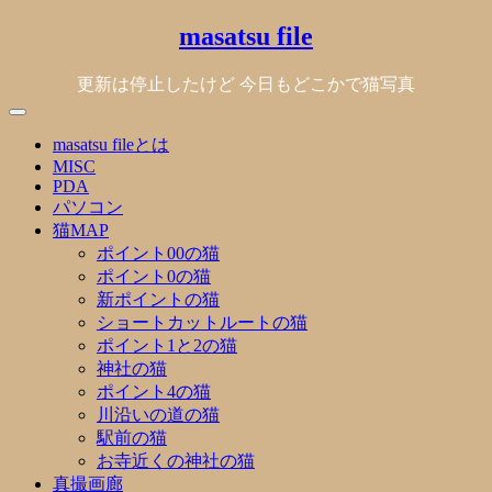
Skip
masatsu file
to
content
更新は停止したけど 今日もどこかで猫写真
masatsu fileとは
MISC
PDA
パソコン
猫MAP
ポイント00の猫
ポイント0の猫
新ポイントの猫
ショートカットルートの猫
ポイント1と2の猫
神社の猫
ポイント4の猫
川沿いの道の猫
駅前の猫
お寺近くの神社の猫
真撮画廊