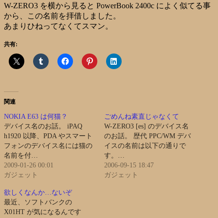
W-ZERO3 を横から見ると PowerBook 2400c によく似てる事
から、この名前を拝借しました。
あまりひねってなくてスマン。
共有:
関連
NOKIA E63 は何猫？
ごめんね素直じゃなくて
デバイス名のお話。 iPAQ
W-ZERO3 [es] のデバイス名
h1920 以降、PDA やスマート
のお話。 歴代 PPC/WM デバ
フォンのデバイス名には猫の
イスの名前は以下の通りで
名前を付…
す。…
2009-01-26 00:01
2006-09-15 18:47
ガジェット
ガジェット
欲しくなんか…ないぞ
最近、ソフトバンクの
X01HT が気になるんです