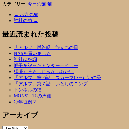
カテゴリー:
今日の猫
猫
←
お寺の猫
神社の猫
→
最近読まれた投稿
「アルフ」最終話 旅立ちの日
NASを買いました
神社は好調
帽子を被ったアンダーテイカー
縄張り荒らしじゃないみたい
「アルフ」第95話 スカーフいっぱいの愛
「アルフ」第７話 いとしのロンダ
トンネルの猫
MONSTER の声優
毎年恒例？
アーカイブ
ア