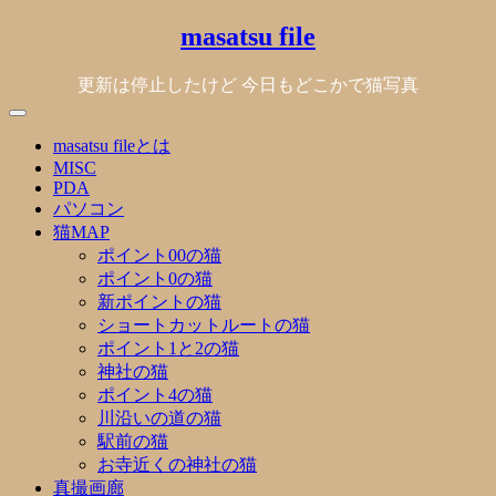
Skip
masatsu file
to
content
更新は停止したけど 今日もどこかで猫写真
masatsu fileとは
MISC
PDA
パソコン
猫MAP
ポイント00の猫
ポイント0の猫
新ポイントの猫
ショートカットルートの猫
ポイント1と2の猫
神社の猫
ポイント4の猫
川沿いの道の猫
駅前の猫
お寺近くの神社の猫
真撮画廊