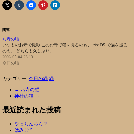
関連
お寺の猫
いつものお寺で撮影 このお寺で猫を撮るのも、 *ist DS で猫を撮る
のも、 どちらも久しぶり。 …
2006-05-04 23:19
今日の猫
カテゴリー:
今日の猫
猫
←
お寺の猫
神社の猫
→
最近読まれた投稿
やっちんちん？
はみご？