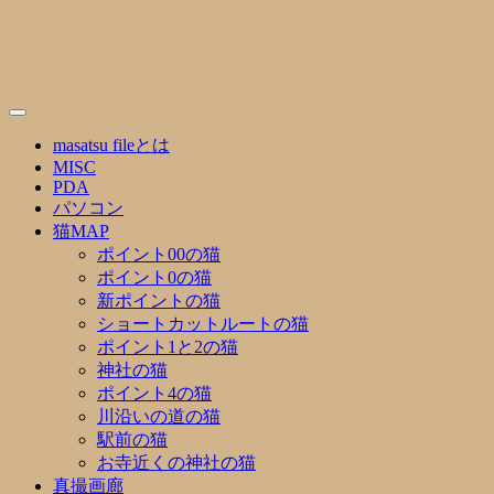
Skip
to
content
masatsu fileとは
MISC
PDA
パソコン
猫MAP
ポイント00の猫
ポイント0の猫
新ポイントの猫
ショートカットルートの猫
ポイント1と2の猫
神社の猫
ポイント4の猫
川沿いの道の猫
駅前の猫
お寺近くの神社の猫
真撮画廊