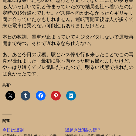
電車には乗れたものの、急行とか走ってない上にどの駅も乗
る人いっぱいで割と停まっていたので結局会社へ着いたのは
定時の15分遅れでした。バス停へ向かわなかったらギリギリ
間に合っていたかもしれません。運転再開直後は人が多くて
来た電車に乗れない可能性もありましたけどね。
本日の教訓。電車が止まっていてもジタバタしないで運転再
開まで待つ。それで遅れるなら仕方ない。
あ、あと今日の収穫。駅とバス停を行き来したことでこの写
真が撮れました。最初に駅へ向かった時も撮れましたけど、
やっぱり暗くてブレ気味だったので、明るい状態で撮れたの
は良かったです。
共有:
関連
今日は遅刻
遅起きは3匹の徳？