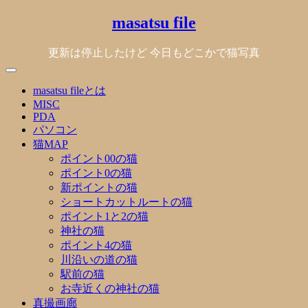
Skip
masatsu file
to
content
更新は停止したけど 今日もどこかで猫写真
masatsu fileとは
MISC
PDA
パソコン
猫MAP
ポイント00の猫
ポイント0の猫
新ポイントの猫
ショートカットルートの猫
ポイント1と2の猫
神社の猫
ポイント4の猫
川沿いの道の猫
駅前の猫
お寺近くの神社の猫
真撮画廊