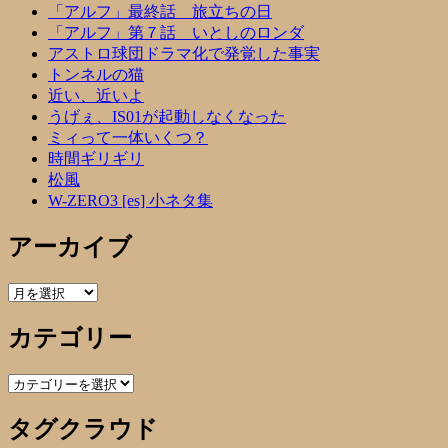
「アルフ」最終話 旅立ちの日
「アルフ」第７話 いとしのロンダ
アストロ球団ドラマ化で発覚した事実
トンネルの猫
近い、近いよ
うげぇ、IS01が起動しなくなった
ミィって一体いくつ？
時間ギリギリ
松風
W-ZERO3 [es] 小ネタ集
アーカイブ
ア
ー
カテゴリー
カ
イ
ブ
カ
テ
タグクラウド
ゴ
リ