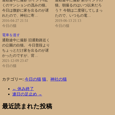
通勤途中に撮影 ポイント0近
通勤途中に撮影 新ポイントの
くのマンションの茂みの猫。
猫。朝撮るのはいつ以来だろ
今日は微妙に家を出るのが遅
う？ 今朝は二度寝してしまっ
れたので、神社に寄…
たので、いつもの電…
2016-04-27 21:51
2019-06-13 21:13
今日の猫
今日の猫
電車を逃す
通勤途中に撮影 旧通勤路近く
の公園の白猫。 今日普段より
ちょっとだけ家を出るのが遅
かったのですが、背…
2021-12-09 23:47
今日の猫
カテゴリー:
今日の猫
猫
、
神社の猫
←
休み終了
連日の足止め
→
最近読まれた投稿