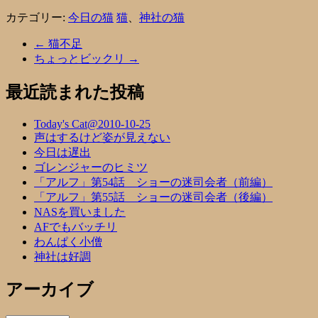
カテゴリー:
今日の猫
猫
、
神社の猫
←
猫不足
ちょっとビックリ
→
最近読まれた投稿
Today's Cat@2010-10-25
声はするけど姿が見えない
今日は遅出
ゴレンジャーのヒミツ
「アルフ」第54話 ショーの迷司会者（前編）
「アルフ」第55話 ショーの迷司会者（後編）
NASを買いました
AFでもバッチリ
わんぱく小僧
神社は好調
アーカイブ