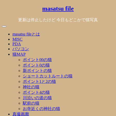
Skip
masatsu file
to
content
更新は停止したけど 今日もどこかで猫写真
masatsu fileとは
MISC
PDA
パソコン
猫MAP
ポイント00の猫
ポイント0の猫
新ポイントの猫
ショートカットルートの猫
ポイント1と2の猫
神社の猫
ポイント4の猫
川沿いの道の猫
駅前の猫
お寺近くの神社の猫
真撮画廊