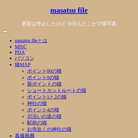
Skip
masatsu file
to
content
更新は停止したけど 今日もどこかで猫写真
masatsu fileとは
MISC
PDA
パソコン
猫MAP
ポイント00の猫
ポイント0の猫
新ポイントの猫
ショートカットルートの猫
ポイント1と2の猫
神社の猫
ポイント4の猫
川沿いの道の猫
駅前の猫
お寺近くの神社の猫
真撮画廊