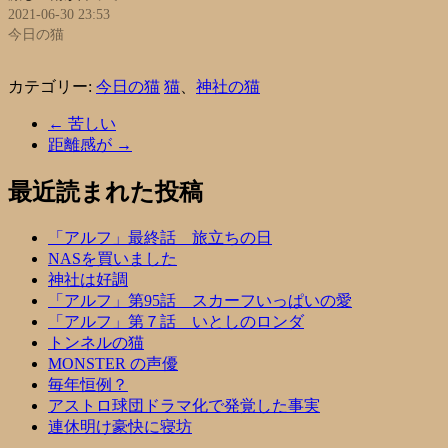
2021-06-30 23:53
今日の猫
カテゴリー:
今日の猫
猫
、
神社の猫
←
苦しい
距離感が
→
最近読まれた投稿
「アルフ」最終話 旅立ちの日
NASを買いました
神社は好調
「アルフ」第95話 スカーフいっぱいの愛
「アルフ」第７話 いとしのロンダ
トンネルの猫
MONSTER の声優
毎年恒例？
アストロ球団ドラマ化で発覚した事実
連休明け豪快に寝坊