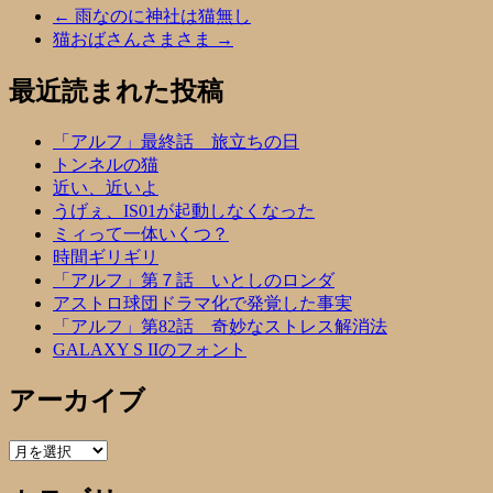
←
雨なのに神社は猫無し
猫おばさんさまさま
→
最近読まれた投稿
「アルフ」最終話 旅立ちの日
トンネルの猫
近い、近いよ
うげぇ、IS01が起動しなくなった
ミィって一体いくつ？
時間ギリギリ
「アルフ」第７話 いとしのロンダ
アストロ球団ドラマ化で発覚した事実
「アルフ」第82話 奇妙なストレス解消法
GALAXY S IIのフォント
アーカイブ
ア
ー