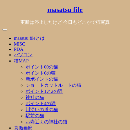
Skip
masatsu file
to
content
更新は停止したけど 今日もどこかで猫写真
masatsu fileとは
MISC
PDA
パソコン
猫MAP
ポイント00の猫
ポイント0の猫
新ポイントの猫
ショートカットルートの猫
ポイント1と2の猫
神社の猫
ポイント4の猫
川沿いの道の猫
駅前の猫
お寺近くの神社の猫
真撮画廊