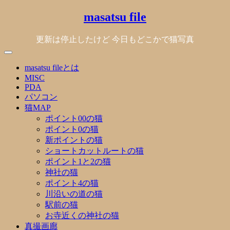
Skip
masatsu file
to
content
更新は停止したけど 今日もどこかで猫写真
masatsu fileとは
MISC
PDA
パソコン
猫MAP
ポイント00の猫
ポイント0の猫
新ポイントの猫
ショートカットルートの猫
ポイント1と2の猫
神社の猫
ポイント4の猫
川沿いの道の猫
駅前の猫
お寺近くの神社の猫
真撮画廊