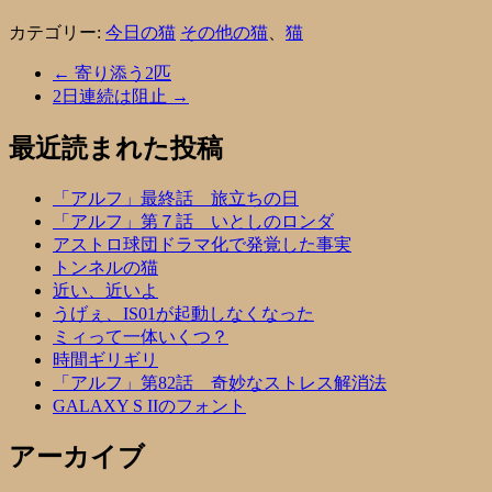
カテゴリー:
今日の猫
その他の猫
、
猫
←
寄り添う2匹
2日連続は阻止
→
最近読まれた投稿
「アルフ」最終話 旅立ちの日
「アルフ」第７話 いとしのロンダ
アストロ球団ドラマ化で発覚した事実
トンネルの猫
近い、近いよ
うげぇ、IS01が起動しなくなった
ミィって一体いくつ？
時間ギリギリ
「アルフ」第82話 奇妙なストレス解消法
GALAXY S IIのフォント
アーカイブ