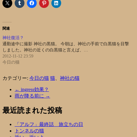
関連
神社復活？
通勤途中に撮影 神社の黒猫。 今朝は、神社の手前で白黒猫を目撃
しました。神社の近くの白黒猫と言えば、…
2012-11-12 23:59
今日の猫
カテゴリー:
今日の猫
猫
、
神社の猫
←
ingress効果？
雨が降る前に
→
最近読まれた投稿
「アルフ」最終話 旅立ちの日
トンネルの猫