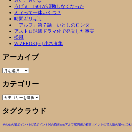
近い、近いよ
うげぇ、IS01が起動しなくなった
ミィって一体いくつ？
時間ギリギリ
「アルフ」第７話 いとしのロンダ
アストロ球団ドラマ化で発覚した事実
松風
W-ZERO3 [es] 小ネタ集
アーカイブ
ア
ー
カテゴリー
カ
イ
ブ
カ
テ
タグクラウド
ゴ
リ
ー
その他の猫
ポイント1の猫
ポイント00の猫
iPhone
アルフ
駅周辺の猫
新ポイントの猫
大阪の猫
*ist DS