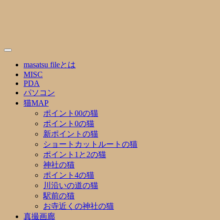
Skip
to
content
masatsu fileとは
MISC
PDA
パソコン
猫MAP
ポイント00の猫
ポイント0の猫
新ポイントの猫
ショートカットルートの猫
ポイント1と2の猫
神社の猫
ポイント4の猫
川沿いの道の猫
駅前の猫
お寺近くの神社の猫
真撮画廊