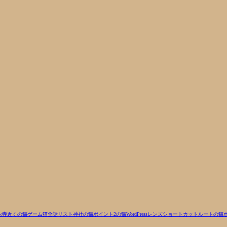
お寺近くの猫
ゲーム
猫
全話リスト
神社の猫
ポイント2の猫
WordPress
レンズ
ショートカットルートの猫