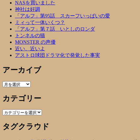
NASを買いました
神社は好調
「アルフ」第95話 スカーフいっぱいの愛
ミィって一体いくつ？
「アルフ」第７話 いとしのロンダ
トンネルの猫
MONSTER の声優
近い、近いよ
アストロ球団ドラマ化で発覚した事実
アーカイブ
ア
ー
カテゴリー
カ
イ
ブ
カ
テ
タグクラウド
ゴ
リ
ー