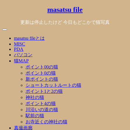
Skip
masatsu file
to
content
更新は停止したけど 今日もどこかで猫写真
masatsu fileとは
MISC
PDA
パソコン
猫MAP
ポイント00の猫
ポイント0の猫
新ポイントの猫
ショートカットルートの猫
ポイント1と2の猫
神社の猫
ポイント4の猫
川沿いの道の猫
駅前の猫
お寺近くの神社の猫
真撮画廊