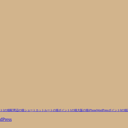
ト2の猫
駅周辺の猫
ショートカットルートの猫
ポイント1の猫
大阪の猫
iPhone
WordPress
ポイント0の猫
dPress