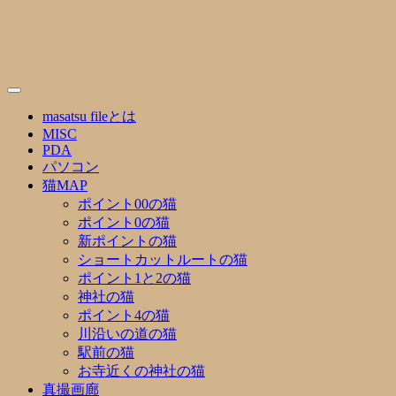
Skip
to
content
masatsu fileとは
MISC
PDA
パソコン
猫MAP
ポイント00の猫
ポイント0の猫
新ポイントの猫
ショートカットルートの猫
ポイント1と2の猫
神社の猫
ポイント4の猫
川沿いの道の猫
駅前の猫
お寺近くの神社の猫
真撮画廊