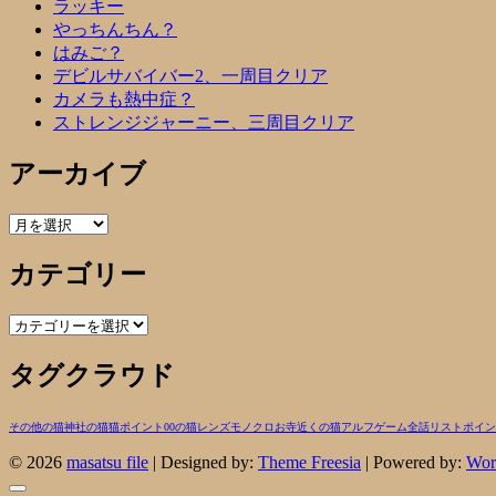
ラッキー
やっちんちん？
はみご？
デビルサバイバー2、一周目クリア
カメラも熱中症？
ストレンジジャーニー、三周目クリア
アーカイブ
ア
ー
カテゴリー
カ
イ
ブ
カ
テ
タグクラウド
ゴ
リ
ー
その他の猫
神社の猫
猫
ポイント00の猫
レンズ
モノクロ
お寺近くの猫
アルフ
ゲーム
全話リスト
ポイン
© 2026
masatsu file
| Designed by:
Theme Freesia
| Powered by:
Wor