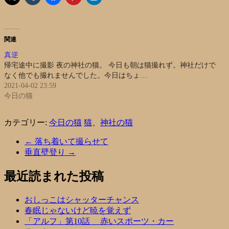
関連
真逆
帰宅途中に撮影 夜の神社の猫。 今日も朝は猫撮れず。神社だけで
なく他でも撮れませんでした。今日はちょ…
2021-04-02 23:59
今日の猫
カテゴリー:
今日の猫
猫
、
神社の猫
←
落ち着いて撮らせて
垂直壁登り
→
最近読まれた投稿
おしっこはシャッターチャンス
春眠じゃないけど暁を覚えず
「アルフ」第10話 赤いスポーツ・カー