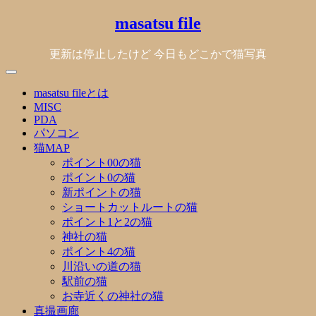
Skip
masatsu file
to
content
更新は停止したけど 今日もどこかで猫写真
masatsu fileとは
MISC
PDA
パソコン
猫MAP
ポイント00の猫
ポイント0の猫
新ポイントの猫
ショートカットルートの猫
ポイント1と2の猫
神社の猫
ポイント4の猫
川沿いの道の猫
駅前の猫
お寺近くの神社の猫
真撮画廊