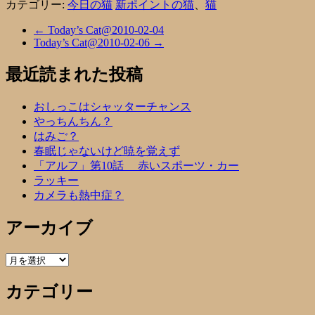
カテゴリー:
今日の猫
新ポイントの猫
、
猫
←
Today’s Cat@2010-02-04
Today’s Cat@2010-02-06
→
最近読まれた投稿
おしっこはシャッターチャンス
やっちんちん？
はみご？
春眠じゃないけど暁を覚えず
「アルフ」第10話 赤いスポーツ・カー
ラッキー
カメラも熱中症？
アーカイブ
ア
ー
カテゴリー
カ
イ