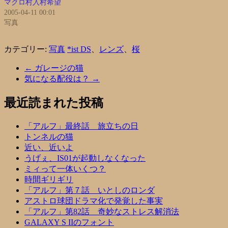
マクロ村入村希望
2005-04-11 00:01
写真
カテゴリー:
写真
*ist DS
、
レンズ
、
桜
←
ガレージの猫
気になる配役は？
→
最近読まれた投稿
「アルフ」最終話 旅立ちの日
トンネルの猫
近い、近いよ
うげぇ、IS01が起動しなくなった
ミィって一体いくつ？
時間ギリギリ
「アルフ」第７話 いとしのロンダ
アストロ球団ドラマ化で発覚した事実
「アルフ」第82話 奇妙なストレス解消法
GALAXY S IIのフォント