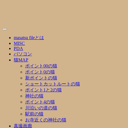
Skip
to
content
masatsu fileとは
MISC
PDA
パソコン
猫MAP
ポイント00の猫
ポイント0の猫
新ポイントの猫
ショートカットルートの猫
ポイント1と2の猫
神社の猫
ポイント4の猫
川沿いの道の猫
駅前の猫
お寺近くの神社の猫
真撮画廊