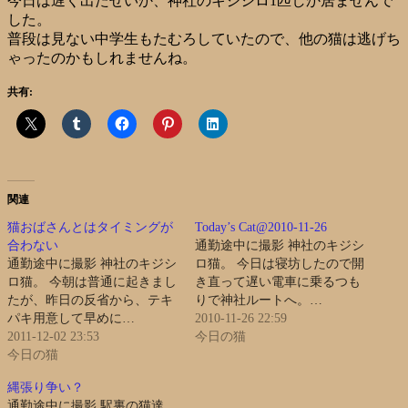
今日は遅く出たせいか、神社のキジシロ1匹しか居ませんで
した。
普段は見ない中学生もたむろしていたので、他の猫は逃げち
ゃったのかもしれませんね。
共有:
関連
猫おばさんとはタイミングが
Today’s Cat@2010-11-26
合わない
通勤途中に撮影 神社のキジシ
通勤途中に撮影 神社のキジシ
ロ猫。 今日は寝坊したので開
ロ猫。 今朝は普通に起きまし
き直って遅い電車に乗るつも
たが、昨日の反省から、テキ
りで神社ルートへ。…
パキ用意して早めに…
2010-11-26 22:59
2011-12-02 23:53
今日の猫
今日の猫
縄張り争い？
通勤途中に撮影 駅裏の猫達。