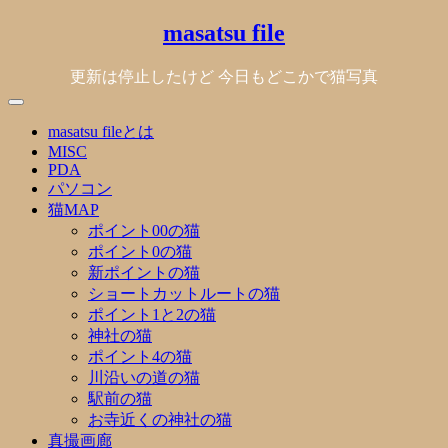
Skip
masatsu file
to
content
更新は停止したけど 今日もどこかで猫写真
masatsu fileとは
MISC
PDA
パソコン
猫MAP
ポイント00の猫
ポイント0の猫
新ポイントの猫
ショートカットルートの猫
ポイント1と2の猫
神社の猫
ポイント4の猫
川沿いの道の猫
駅前の猫
お寺近くの神社の猫
真撮画廊