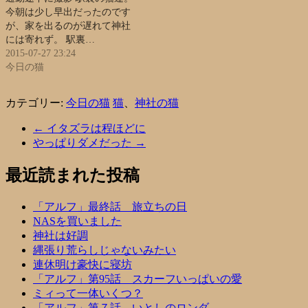
今朝は少し早出だったのです
が、家を出るのが遅れて神社
には寄れず。 駅裏…
2015-07-27 23:24
今日の猫
カテゴリー:
今日の猫
猫
、
神社の猫
←
イタズラは程ほどに
やっぱりダメだった
→
最近読まれた投稿
「アルフ」最終話 旅立ちの日
NASを買いました
神社は好調
縄張り荒らしじゃないみたい
連休明け豪快に寝坊
「アルフ」第95話 スカーフいっぱいの愛
ミィって一体いくつ？
「アルフ」第７話 いとしのロンダ