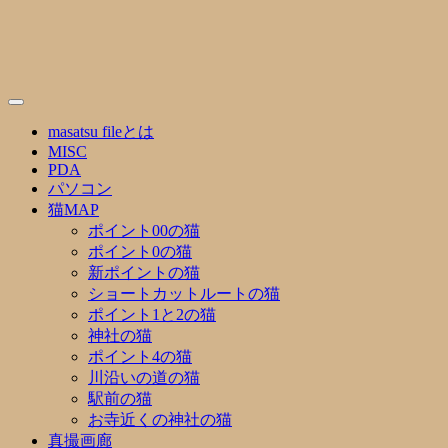
Skip
to
content
masatsu fileとは
MISC
PDA
パソコン
猫MAP
ポイント00の猫
ポイント0の猫
新ポイントの猫
ショートカットルートの猫
ポイント1と2の猫
神社の猫
ポイント4の猫
川沿いの道の猫
駅前の猫
お寺近くの神社の猫
真撮画廊