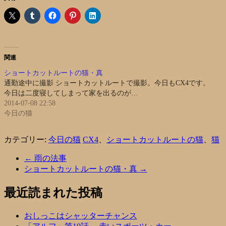
関連
ショートカットルートの猫・真
通勤途中に撮影 ショートカットルートで撮影。今日もCX4です。
今日は二度寝してしまって家を出るのが…
2014-07-08 22:58
今日の猫
カテゴリー:
今日の猫
CX4
、
ショートカットルートの猫
、
猫
←
雨の法事
ショートカットルートの猫・真
→
最近読まれた投稿
おしっこはシャッターチャンス