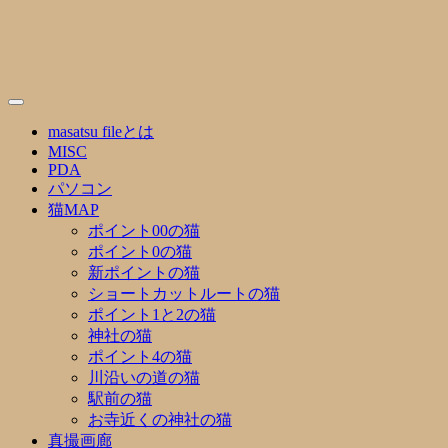
Skip
to
content
masatsu fileとは
MISC
PDA
パソコン
猫MAP
ポイント00の猫
ポイント0の猫
新ポイントの猫
ショートカットルートの猫
ポイント1と2の猫
神社の猫
ポイント4の猫
川沿いの道の猫
駅前の猫
お寺近くの神社の猫
真撮画廊