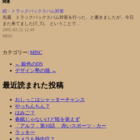
関連
続・トラックバックスパム対策
先週、トラックバックスパム対策を行った、と書きましたが、今日
また来てました(T_T)。 ということで…
2005-02-22 12:49
MISC
カテゴリー:
MISC
←
銀色のDS
デザイン塾の猫
→
最近読まれた投稿
おしっこはシャッターチャンス
やっちんちん？
はみご？
春眠じゃないけど暁を覚えず
「アルフ」第10話 赤いスポーツ・カー
ラッキー
カメラも熱中症？