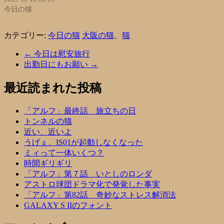
今日の猫
カテゴリー:
今日の猫
大阪の猫
、
猫
←
今日は慰安旅行
出勤日にもお願い
→
最近読まれた投稿
「アルフ」最終話 旅立ちの日
トンネルの猫
近い、近いよ
うげぇ、IS01が起動しなくなった
ミィって一体いくつ？
時間ギリギリ
「アルフ」第７話 いとしのロンダ
アストロ球団ドラマ化で発覚した事実
「アルフ」第82話 奇妙なストレス解消法
GALAXY S IIのフォント