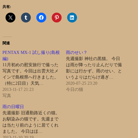
共有:
関連
PENTAX MX-1 試し撮り(島根
雨のせい？
編)
先週撮影 神社の黒猫。 今日
11月初めの慰安旅行で撮った
は雨が降ったり止んだりで撮
写真です。今回は出雲大社メ
影には行かず。雨のせい、と
インで島根県へ行きました。
いうよりはだらけ過ぎ…
（特に2日目）天気…
2020-07-25 23:20
2013-11-17 21:23
今日の猫
写真
雨の日曜日
先週撮影 旧通勤路近くの猫。
お馴染みの猫です。先週まで
は当たり前のように居てくれ
ました。 今日はほ…
2013-11-10 20:19