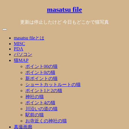
Skip
masatsu file
to
content
更新は停止したけど 今日もどこかで猫写真
masatsu fileとは
MISC
PDA
パソコン
猫MAP
ポイント00の猫
ポイント0の猫
新ポイントの猫
ショートカットルートの猫
ポイント1と2の猫
神社の猫
ポイント4の猫
川沿いの道の猫
駅前の猫
お寺近くの神社の猫
真撮画廊