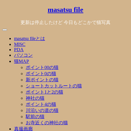
Skip
masatsu file
to
content
更新は停止したけど 今日もどこかで猫写真
masatsu fileとは
MISC
PDA
パソコン
猫MAP
ポイント00の猫
ポイント0の猫
新ポイントの猫
ショートカットルートの猫
ポイント1と2の猫
神社の猫
ポイント4の猫
川沿いの道の猫
駅前の猫
お寺近くの神社の猫
真撮画廊