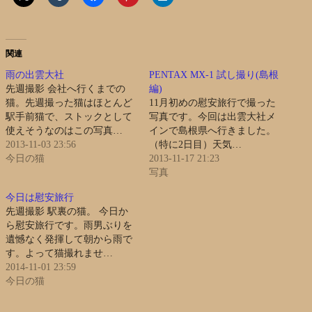
関連
雨の出雲大社
PENTAX MX-1 試し撮り(島根
先週撮影 会社へ行くまでの
編)
猫。先週撮った猫はほとんど
11月初めの慰安旅行で撮った
駅手前猫で、ストックとして
写真です。今回は出雲大社メ
使えそうなのはこの写真…
インで島根県へ行きました。
2013-11-03 23:56
（特に2日目）天気…
今日の猫
2013-11-17 21:23
写真
今日は慰安旅行
先週撮影 駅裏の猫。 今日か
ら慰安旅行です。雨男ぶりを
遺憾なく発揮して朝から雨で
す。よって猫撮れませ…
2014-11-01 23:59
今日の猫