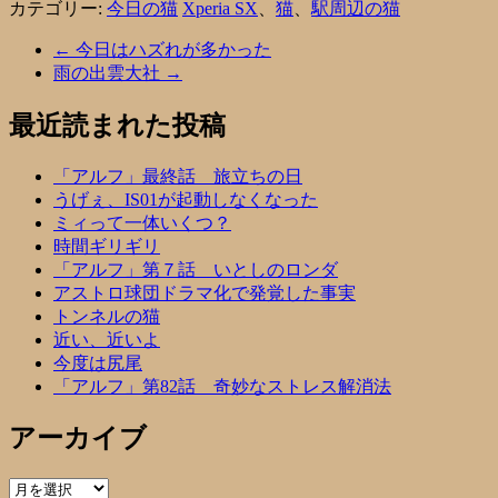
カテゴリー:
今日の猫
Xperia SX
、
猫
、
駅周辺の猫
←
今日はハズれが多かった
雨の出雲大社
→
最近読まれた投稿
「アルフ」最終話 旅立ちの日
うげぇ、IS01が起動しなくなった
ミィって一体いくつ？
時間ギリギリ
「アルフ」第７話 いとしのロンダ
アストロ球団ドラマ化で発覚した事実
トンネルの猫
近い、近いよ
今度は尻尾
「アルフ」第82話 奇妙なストレス解消法
アーカイブ
ア