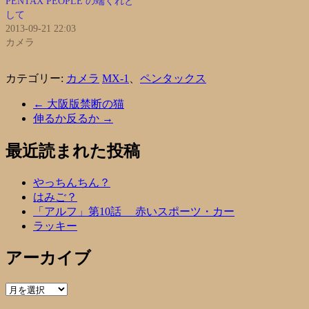
PENTAX PEOPLE の端くれと
して
2013-09-21 22:03
カメラ
カテゴリー:
カメラ
MX-1
、
ペンタックス
←
大阪版禁断の猫
伸るか反るか
→
最近読まれた投稿
やっちんちん？
はみご？
「アルフ」第10話 赤いスポーツ・カー
ラッキー
アーカイブ
ア
ー