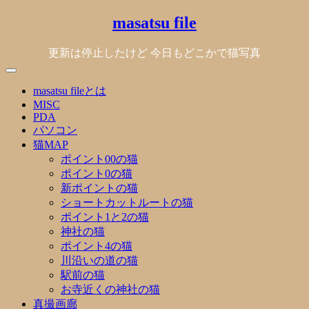
Skip
masatsu file
to
content
更新は停止したけど 今日もどこかで猫写真
masatsu fileとは
MISC
PDA
パソコン
猫MAP
ポイント00の猫
ポイント0の猫
新ポイントの猫
ショートカットルートの猫
ポイント1と2の猫
神社の猫
ポイント4の猫
川沿いの道の猫
駅前の猫
お寺近くの神社の猫
真撮画廊