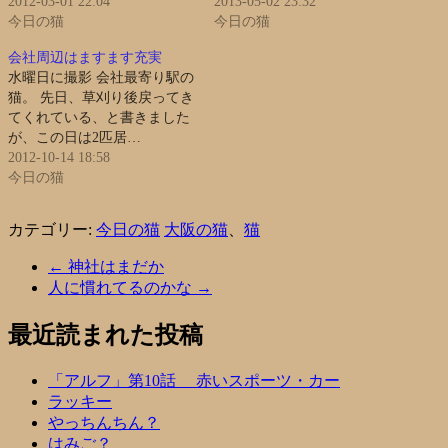
2012-03-01 22:04
2013-05-02 23:32
今日の猫
今日の猫
会社周辺はますます充実
水曜日に撮影 会社最寄り駅の
猫。 先日、草刈り後戻ってき
てくれている、と書きました
が、この日は2匹居…
2012-10-14 18:58
今日の猫
カテゴリー:
今日の猫
大阪の猫
、
猫
←
神社はまだか
人に慣れてるのかな
→
最近読まれた投稿
「アルフ」第10話 赤いスポーツ・カー
ラッキー
やっちんちん？
はみご？