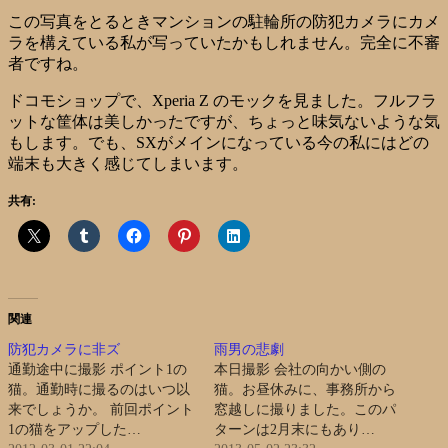
この写真をとるときマンションの駐輪所の防犯カメラにカメ
ラを構えている私が写っていたかもしれません。完全に不審
者ですね。
ドコモショップで、Xperia Z のモックを見ました。フルフラ
ットな筐体は美しかったですが、ちょっと味気ないような気
もします。でも、SXがメインになっている今の私にはどの
端末も大きく感じてしまいます。
共有:
関連
防犯カメラに非ズ
雨男の悲劇
通勤途中に撮影 ポイント1の
本日撮影 会社の向かい側の
猫。通勤時に撮るのはいつ以
猫。お昼休みに、事務所から
来でしょうか。 前回ポイント
窓越しに撮りました。このパ
1の猫をアップした…
ターンは2月末にもあり…