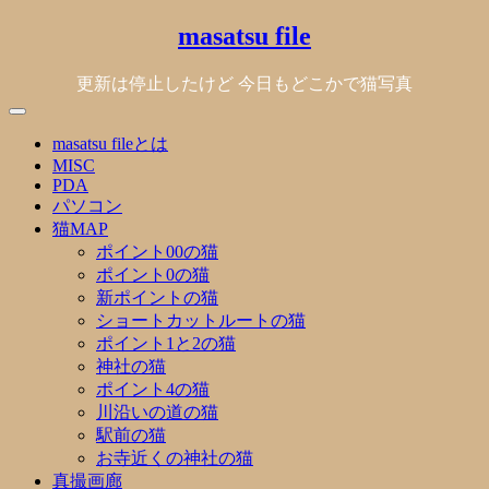
Skip
masatsu file
to
content
更新は停止したけど 今日もどこかで猫写真
masatsu fileとは
MISC
PDA
パソコン
猫MAP
ポイント00の猫
ポイント0の猫
新ポイントの猫
ショートカットルートの猫
ポイント1と2の猫
神社の猫
ポイント4の猫
川沿いの道の猫
駅前の猫
お寺近くの神社の猫
真撮画廊