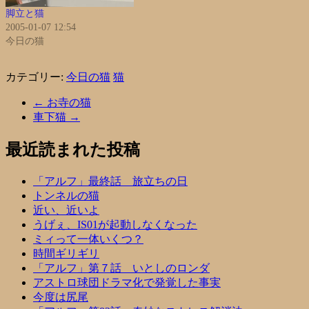
脚立と猫
2005-01-07 12:54
今日の猫
カテゴリー:
今日の猫
猫
←
お寺の猫
車下猫
→
最近読まれた投稿
「アルフ」最終話 旅立ちの日
トンネルの猫
近い、近いよ
うげぇ、IS01が起動しなくなった
ミィって一体いくつ？
時間ギリギリ
「アルフ」第７話 いとしのロンダ
アストロ球団ドラマ化で発覚した事実
今度は尻尾