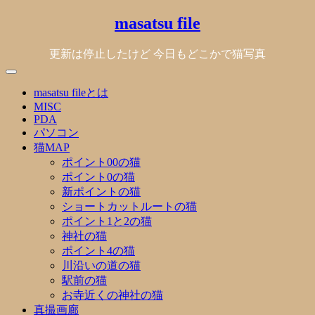
Skip
masatsu file
to
content
更新は停止したけど 今日もどこかで猫写真
masatsu fileとは
MISC
PDA
パソコン
猫MAP
ポイント00の猫
ポイント0の猫
新ポイントの猫
ショートカットルートの猫
ポイント1と2の猫
神社の猫
ポイント4の猫
川沿いの道の猫
駅前の猫
お寺近くの神社の猫
真撮画廊