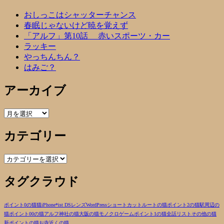
おしっこはシャッターチャンス
春眠じゃないけど暁を覚えず
「アルフ」第10話 赤いスポーツ・カー
ラッキー
やっちんちん？
はみご？
アーカイブ
ア
ー
カテゴリー
カ
イ
ブ
カ
テ
タグクラウド
ゴ
リ
ー
ポイント0の猫
猫
iPhone
*ist DS
レンズ
WordPress
ショートカットルートの猫
ポイント2の猫
駅周辺の
猫
ポイント00の猫
アルフ
神社の猫
大阪の猫
モノクロ
ゲーム
ポイント1の猫
全話リスト
その他の猫
新ポイントの猫
お寺近くの猫