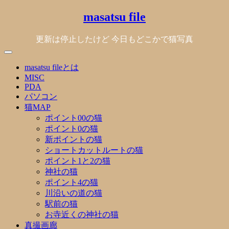
Skip
masatsu file
to
content
更新は停止したけど 今日もどこかで猫写真
masatsu fileとは
MISC
PDA
パソコン
猫MAP
ポイント00の猫
ポイント0の猫
新ポイントの猫
ショートカットルートの猫
ポイント1と2の猫
神社の猫
ポイント4の猫
川沿いの道の猫
駅前の猫
お寺近くの神社の猫
真撮画廊