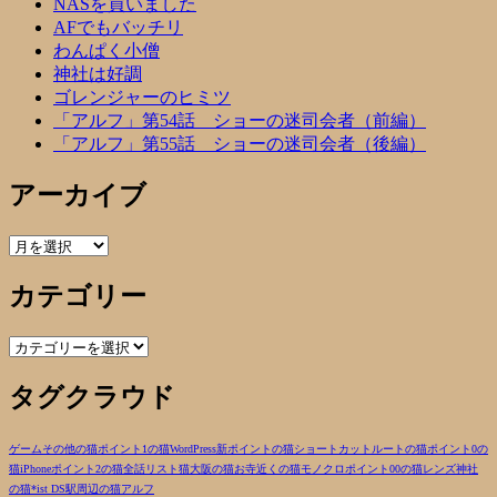
NASを買いました
AFでもバッチリ
わんぱく小僧
神社は好調
ゴレンジャーのヒミツ
「アルフ」第54話 ショーの迷司会者（前編）
「アルフ」第55話 ショーの迷司会者（後編）
アーカイブ
ア
ー
カテゴリー
カ
イ
ブ
カ
テ
タグクラウド
ゴ
リ
ー
ゲーム
その他の猫
ポイント1の猫
WordPress
新ポイントの猫
ショートカットルートの猫
ポイント0の
猫
iPhone
ポイント2の猫
全話リスト
猫
大阪の猫
お寺近くの猫
モノクロ
ポイント00の猫
レンズ
神社
の猫
*ist DS
駅周辺の猫
アルフ