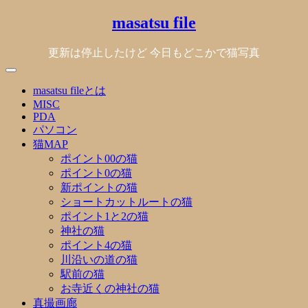
Skip
masatsu file
to
content
更新は停止したけど 今日もどこかで猫写真
masatsu fileとは
MISC
PDA
パソコン
猫MAP
ポイント00の猫
ポイント0の猫
新ポイントの猫
ショートカットルートの猫
ポイント1と2の猫
神社の猫
ポイント4の猫
川沿いの道の猫
駅前の猫
お寺近くの神社の猫
真撮画廊