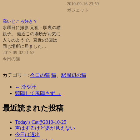
2010-09-16 23:59
ガジェット
高いところ好き？
水曜日に撮影 元祖・駅裏の猫
親子。 最近この場所がお気に
入りのようで、直近の3回は
同じ場所に居ました…
2017-09-02 21:52
今日の猫
カテゴリー:
今日の猫
猫
、
駅周辺の猫
←
冷や汗
頭隠して尻隠さず
→
最近読まれた投稿
Today's Cat@2010-10-25
声はするけど姿が見えない
今日は遅出