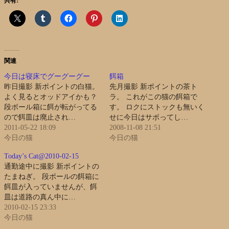
共有:
関連
今日は寝床でグーグーグー
餌箱
昨日撮影 新ポイントの白猫。
先月撮影 新ポイントの茶ト
よく見るとオッドアイかも？
ラ。 これがこの猫の餌箱で
段ボール箱に餌が転がってる
す。 ロクにストックも無いく
ので餌皿は廃止され…
せに今日はサボってし…
2011-05-22 18:09
2008-11-08 21:51
今日の猫
今日の猫
Today’s Cat@2010-02-15
通勤途中に撮影 新ポイントの
たまねぎ。 段ボールの餌箱に
餌皿が入っていませんが、餌
皿は道路の真ん中に…
2010-02-15 23:33
今日の猫