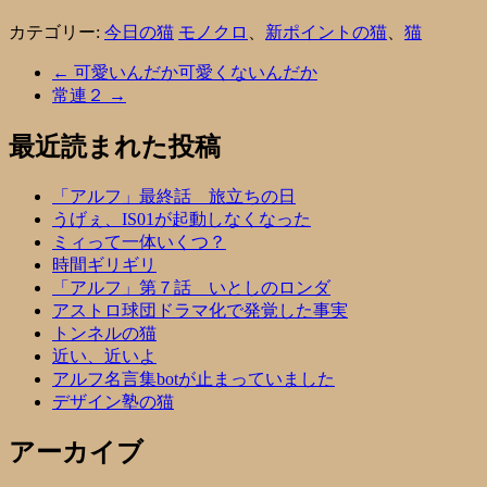
カテゴリー:
今日の猫
モノクロ
、
新ポイントの猫
、
猫
←
可愛いんだか可愛くないんだか
常連２
→
最近読まれた投稿
「アルフ」最終話 旅立ちの日
うげぇ、IS01が起動しなくなった
ミィって一体いくつ？
時間ギリギリ
「アルフ」第７話 いとしのロンダ
アストロ球団ドラマ化で発覚した事実
トンネルの猫
近い、近いよ
アルフ名言集botが止まっていました
デザイン塾の猫
アーカイブ