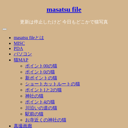
Skip
masatsu file
to
content
更新は停止したけど 今日もどこかで猫写真
masatsu fileとは
MISC
PDA
パソコン
猫MAP
ポイント00の猫
ポイント0の猫
新ポイントの猫
ショートカットルートの猫
ポイント1と2の猫
神社の猫
ポイント4の猫
川沿いの道の猫
駅前の猫
お寺近くの神社の猫
真撮画廊