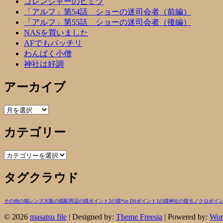
ゴレンジャーのヒミツ
「アルフ」第54話 ショーの迷司会者（前編）
「アルフ」第55話 ショーの迷司会者（後編）
NASを買いました
AFでもバッチリ
わんぱく小僧
神社は好調
アーカイブ
ア
ー
カテゴリー
カ
イ
ブ
カ
テ
タグクラウド
ゴ
リ
ー
その他の猫
レンズ
大阪の猫
駅周辺の猫
ポイント2の猫
*ist DS
ポイント1の猫
神社の猫
モノクロ
ポイン
© 2026
masatsu file
| Designed by:
Theme Freesia
| Powered by:
Wor