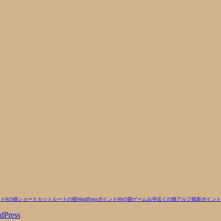
ト0の猫
ショートカットルートの猫
WordPress
ポイント00の猫
ゲーム
お寺近くの猫
アルフ
猫
新ポイント
dPress