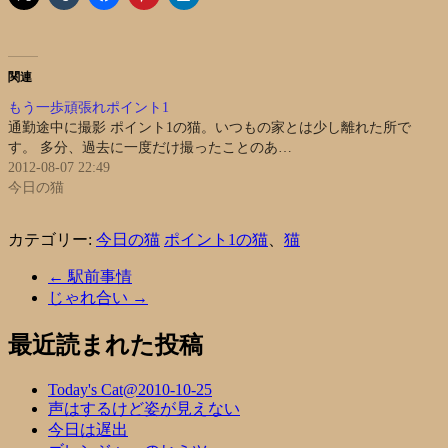
関連
もう一歩頑張れポイント1
通勤途中に撮影 ポイント1の猫。いつもの家とは少し離れた所で
す。 多分、過去に一度だけ撮ったことのあ…
2012-08-07 22:49
今日の猫
カテゴリー:
今日の猫
ポイント1の猫
、
猫
←
駅前事情
じゃれ合い
→
最近読まれた投稿
Today's Cat@2010-10-25
声はするけど姿が見えない
今日は遅出