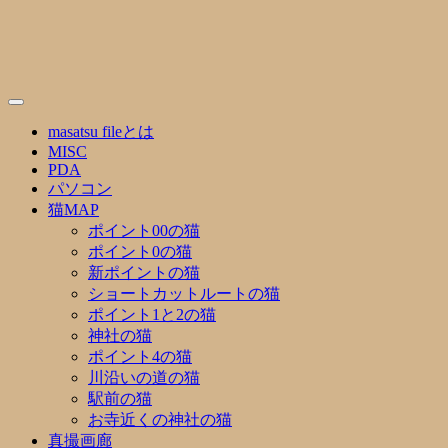
Skip
to
content
masatsu fileとは
MISC
PDA
パソコン
猫MAP
ポイント00の猫
ポイント0の猫
新ポイントの猫
ショートカットルートの猫
ポイント1と2の猫
神社の猫
ポイント4の猫
川沿いの道の猫
駅前の猫
お寺近くの神社の猫
真撮画廊