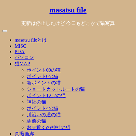
Skip
masatsu file
to
content
更新は停止したけど 今日もどこかで猫写真
masatsu fileとは
MISC
PDA
パソコン
猫MAP
ポイント00の猫
ポイント0の猫
新ポイントの猫
ショートカットルートの猫
ポイント1と2の猫
神社の猫
ポイント4の猫
川沿いの道の猫
駅前の猫
お寺近くの神社の猫
真撮画廊