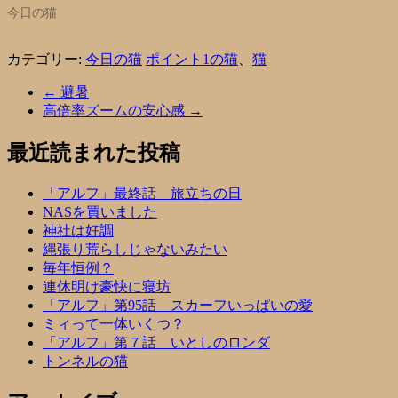
今日の猫
カテゴリー:
今日の猫
ポイント1の猫
、
猫
←
避暑
高倍率ズームの安心感
→
最近読まれた投稿
「アルフ」最終話 旅立ちの日
NASを買いました
神社は好調
縄張り荒らしじゃないみたい
毎年恒例？
連休明け豪快に寝坊
「アルフ」第95話 スカーフいっぱいの愛
ミィって一体いくつ？
「アルフ」第７話 いとしのロンダ
トンネルの猫