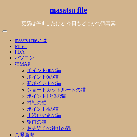
Skip
masatsu file
to
content
更新は停止したけど 今日もどこかで猫写真
masatsu fileとは
MISC
PDA
パソコン
猫MAP
ポイント00の猫
ポイント0の猫
新ポイントの猫
ショートカットルートの猫
ポイント1と2の猫
神社の猫
ポイント4の猫
川沿いの道の猫
駅前の猫
お寺近くの神社の猫
真撮画廊