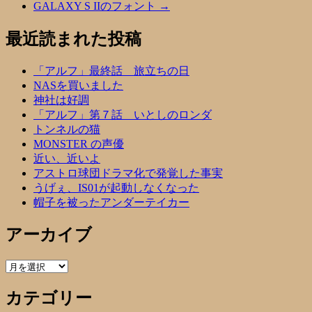
GALAXY S IIのフォント
→
最近読まれた投稿
「アルフ」最終話 旅立ちの日
NASを買いました
神社は好調
「アルフ」第７話 いとしのロンダ
トンネルの猫
MONSTER の声優
近い、近いよ
アストロ球団ドラマ化で発覚した事実
うげぇ、IS01が起動しなくなった
帽子を被ったアンダーテイカー
アーカイブ
ア
ー
カテゴリー
カ
イ