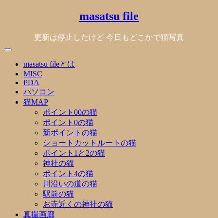
Skip
masatsu file
to
content
更新は停止したけど 今日もどこかで猫写真
masatsu fileとは
MISC
PDA
パソコン
猫MAP
ポイント00の猫
ポイント0の猫
新ポイントの猫
ショートカットルートの猫
ポイント1と2の猫
神社の猫
ポイント4の猫
川沿いの道の猫
駅前の猫
お寺近くの神社の猫
真撮画廊