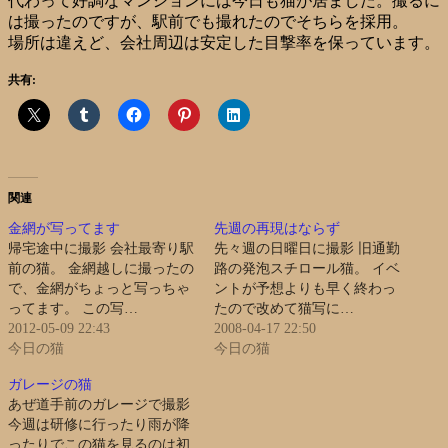
代わって好調なマンションには今日も猫が居ました。撮るに
は撮ったのですが、駅前でも撮れたのでそちらを採用。
場所は違えど、会社周辺は安定した目撃率を保っています。
共有:
関連
金網が写ってます
先週の再現はならず
帰宅途中に撮影 会社最寄り駅
先々週の日曜日に撮影 旧通勤
前の猫。 金網越しに撮ったの
路の発泡スチロール猫。 イベ
で、金網がちょっと写っちゃ
ントが予想よりも早く終わっ
ってます。 この写…
たので改めて猫写に…
2012-05-09 22:43
2008-04-17 22:50
今日の猫
今日の猫
ガレージの猫
あぜ道手前のガレージで撮影
今週は研修に行ったり雨が降
ったりでこの猫を見るのは初