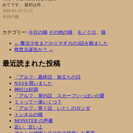
めてです。 最初は外…
2005-03-19 12:33
今日の猫
カテゴリー:
今日の猫
その他の猫
、
モノクロ
、
猫
←
魔法少女まどか☆マギカの3話を観ました
救世主誕生か？
→
最近読まれた投稿
「アルフ」最終話 旅立ちの日
NASを買いました
神社は好調
「アルフ」第95話 スカーフいっぱいの愛
ミィって一体いくつ？
「アルフ」第７話 いとしのロンダ
トンネルの猫
MONSTER の声優
近い、近いよ