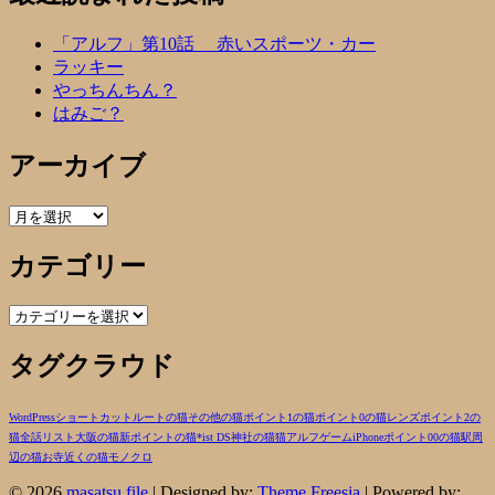
「アルフ」第10話 赤いスポーツ・カー
ラッキー
やっちんちん？
はみご？
アーカイブ
ア
ー
カテゴリー
カ
イ
ブ
カ
テ
タグクラウド
ゴ
リ
ー
WordPress
ショートカットルートの猫
その他の猫
ポイント1の猫
ポイント0の猫
レンズ
ポイント2の
猫
全話リスト
大阪の猫
新ポイントの猫
*ist DS
神社の猫
猫
アルフ
ゲーム
iPhone
ポイント00の猫
駅周
辺の猫
お寺近くの猫
モノクロ
© 2026
masatsu file
| Designed by:
Theme Freesia
| Powered by: