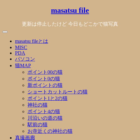
Skip
masatsu file
to
content
更新は停止したけど 今日もどこかで猫写真
masatsu fileとは
MISC
PDA
パソコン
猫MAP
ポイント00の猫
ポイント0の猫
新ポイントの猫
ショートカットルートの猫
ポイント1と2の猫
神社の猫
ポイント4の猫
川沿いの道の猫
駅前の猫
お寺近くの神社の猫
真撮画廊