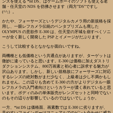
ンズを使える *ist DS、はゲームボーイのソフトも使える老
舗・任天堂の NDS を彷彿させます（両方”DS”ですし
(^^;）。
かたや、フォーサーズというデジタルカメラ用の新規格を採
用し、一眼レフカメラ伝統のペンタプリズムも廃した
OLYMPUS の意欲作 E-300 は、任天堂の牙城を崩すべくソニ
ーが全く新しく開発した PSP とイメージがだぶります。
こうして比較するとなかなか面白いですね。
両機種とも低価格という共通点がありますが、ターゲットは
微妙に違っていると思います。E-300 は価格に加えダストリ
ダクションシステム、800万画素と初心者に訴求する魅力が
沢山あります。しかし、新しい規格故にフォーサーズに対応
するレンズの絶対数がまだ少なく、上級者は少し不満かもし
れません。この辺りも含めて E-300 の方がよりデジタル一眼
レフカメラの入門者向けというカラーが濃く表れていると思
います。ボディのみの単体販売がレンズセットと同時でない
のもその辺りが影響しているのではないでしょうか。
一方、*ist DS は価格面、画素数では E-300 に劣りますが、
見やすいファインダーはマニュアルでのピント合わせに威力