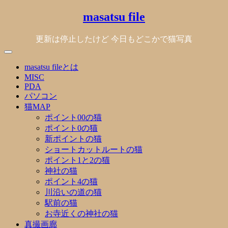
Skip
masatsu file
to
content
更新は停止したけど 今日もどこかで猫写真
masatsu fileとは
MISC
PDA
パソコン
猫MAP
ポイント00の猫
ポイント0の猫
新ポイントの猫
ショートカットルートの猫
ポイント1と2の猫
神社の猫
ポイント4の猫
川沿いの道の猫
駅前の猫
お寺近くの神社の猫
真撮画廊