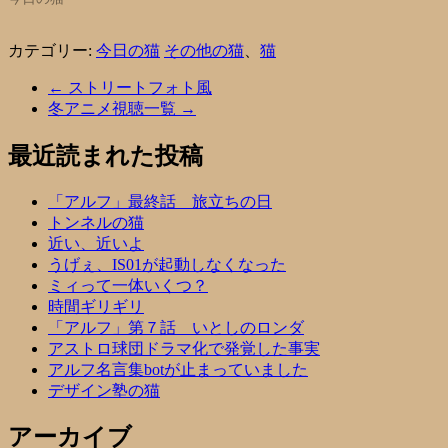
カテゴリー:
今日の猫
その他の猫
、
猫
←
ストリートフォト風
冬アニメ視聴一覧
→
最近読まれた投稿
「アルフ」最終話 旅立ちの日
トンネルの猫
近い、近いよ
うげぇ、IS01が起動しなくなった
ミィって一体いくつ？
時間ギリギリ
「アルフ」第７話 いとしのロンダ
アストロ球団ドラマ化で発覚した事実
アルフ名言集botが止まっていました
デザイン塾の猫
アーカイブ