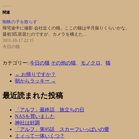
関連
蜘蛛の子を散らす
帰宅途中に撮影 会社近くの猫。ここの猫は半月振りくらいかな。
最初3匹居居たのですが、カメラを構えた…
2011-10-17 22:15
今日の猫
カテゴリー:
今日の猫
その他の猫
、
モノクロ
、
猫
←
お帰りですか？
朝からラッキー
→
最近読まれた投稿
「アルフ」最終話 旅立ちの日
NASを買いました
神社は好調
「アルフ」第95話 スカーフいっぱいの愛
ミィって一体いくつ？