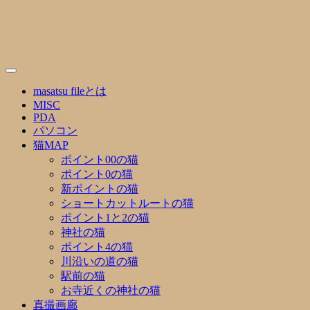
Skip
to
content
masatsu fileとは
MISC
PDA
パソコン
猫MAP
ポイント00の猫
ポイント0の猫
新ポイントの猫
ショートカットルートの猫
ポイント1と2の猫
神社の猫
ポイント4の猫
川沿いの道の猫
駅前の猫
お寺近くの神社の猫
真撮画廊