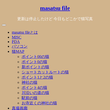
Skip
masatsu file
to
content
更新は停止したけど 今日もどこかで猫写真
masatsu fileとは
MISC
PDA
パソコン
猫MAP
ポイント00の猫
ポイント0の猫
新ポイントの猫
ショートカットルートの猫
ポイント1と2の猫
神社の猫
ポイント4の猫
川沿いの道の猫
駅前の猫
お寺近くの神社の猫
真撮画廊