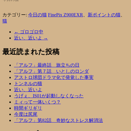
カテゴリー:
今日の猫
FinePix Z900EXR
、
新ポイントの猫
、
猫
←
ゴロゴロ中
近い、近いよ
→
最近読まれた投稿
「アルフ」最終話 旅立ちの日
「アルフ」第７話 いとしのロンダ
アストロ球団ドラマ化で発覚した事実
トンネルの猫
近い、近いよ
うげぇ、IS01が起動しなくなった
ミィって一体いくつ？
時間ギリギリ
今度は尻尾
「アルフ」第82話 奇妙なストレス解消法