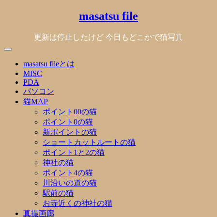
Skip
masatsu file
to
content
更新は停止したけど 今日もどこかで猫写真
masatsu fileとは
MISC
PDA
パソコン
猫MAP
ポイント00の猫
ポイント0の猫
新ポイントの猫
ショートカットルートの猫
ポイント1と2の猫
神社の猫
ポイント4の猫
川沿いの道の猫
駅前の猫
お寺近くの神社の猫
真撮画廊