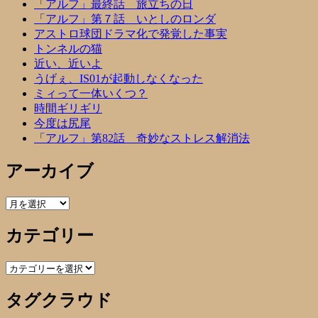
「アルフ」最終話 旅立ちの日
「アルフ」第７話 いとしのロンダ
アストロ球団ドラマ化で発覚した事実
トンネルの猫
近い、近いよ
うげぇ、IS01が起動しなくなった
ミィって一体いくつ？
時間ギリギリ
今度は尻尾
「アルフ」第82話 奇妙なストレス解消法
アーカイブ
ア
ー
カテゴリー
カ
イ
ブ
カ
テ
タグクラウド
ゴ
リ