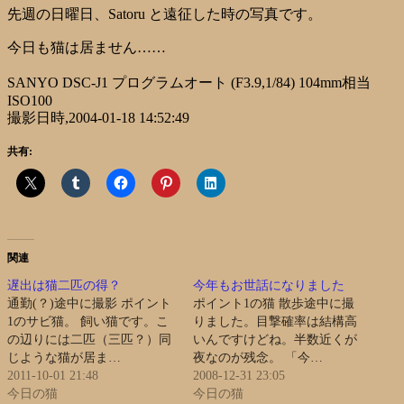
先週の日曜日、Satoru と遠征した時の写真です。
今日も猫は居ません……
SANYO DSC-J1 プログラムオート (F3.9,1/84) 104mm相当
ISO100
撮影日時,2004-01-18 14:52:49
共有:
関連
遅出は猫二匹の得？
今年もお世話になりました
通勤(？)途中に撮影 ポイント
ポイント1の猫 散歩途中に撮
1のサビ猫。 飼い猫です。こ
りました。目撃確率は結構高
の辺りには二匹（三匹？）同
いんですけどね。半数近くが
じような猫が居ま…
夜なのが残念。 「今…
2011-10-01 21:48
2008-12-31 23:05
今日の猫
今日の猫