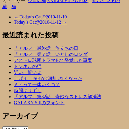
カテゴリー:
今日の猫
EXILIM EX-FC160S
、
新ポイントの
猫
、
猫
←
Today’s Cat@2010-11-10
Today’s Cat@2010-11-12
→
最近読まれた投稿
「アルフ」最終話 旅立ちの日
「アルフ」第７話 いとしのロンダ
アストロ球団ドラマ化で発覚した事実
トンネルの猫
近い、近いよ
うげぇ、IS01が起動しなくなった
ミィって一体いくつ？
時間ギリギリ
「アルフ」第82話 奇妙なストレス解消法
GALAXY S IIのフォント
アーカイブ
ア