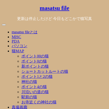
Skip
masatsu file
to
content
更新は停止したけど 今日もどこかで猫写真
masatsu fileとは
MISC
PDA
パソコン
猫MAP
ポイント00の猫
ポイント0の猫
新ポイントの猫
ショートカットルートの猫
ポイント1と2の猫
神社の猫
ポイント4の猫
川沿いの道の猫
駅前の猫
お寺近くの神社の猫
真撮画廊