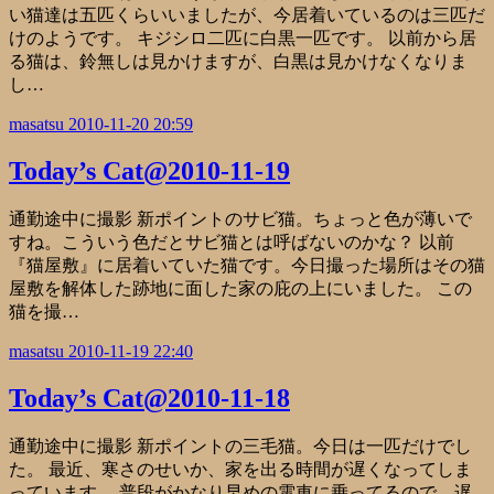
い猫達は五匹くらいいましたが、今居着いているのは三匹だ
けのようです。 キジシロ二匹に白黒一匹です。 以前から居
る猫は、鈴無しは見かけますが、白黒は見かけなくなりま
し…
masatsu
2010-11-20 20:59
Today’s Cat@2010-11-19
通勤途中に撮影 新ポイントのサビ猫。ちょっと色が薄いで
すね。こういう色だとサビ猫とは呼ばないのかな？ 以前
『猫屋敷』に居着いていた猫です。今日撮った場所はその猫
屋敷を解体した跡地に面した家の庇の上にいました。 この
猫を撮…
masatsu
2010-11-19 22:40
Today’s Cat@2010-11-18
通勤途中に撮影 新ポイントの三毛猫。今日は一匹だけでし
た。 最近、寒さのせいか、家を出る時間が遅くなってしま
っています。 普段がかなり早めの電車に乗ってるので、遅