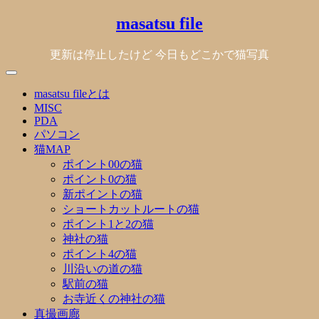
Skip
masatsu file
to
content
更新は停止したけど 今日もどこかで猫写真
masatsu fileとは
MISC
PDA
パソコン
猫MAP
ポイント00の猫
ポイント0の猫
新ポイントの猫
ショートカットルートの猫
ポイント1と2の猫
神社の猫
ポイント4の猫
川沿いの道の猫
駅前の猫
お寺近くの神社の猫
真撮画廊